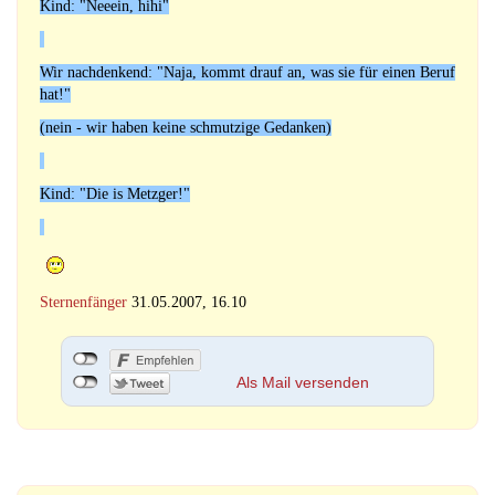
Kind: "Neeein, hihi"
Wir nachdenkend: "Naja, kommt drauf an, was sie für einen Beruf
hat!"
(nein - wir haben keine schmutzige Gedanken)
Kind: "Die is Metzger!"
Sternenfänger
31.05.2007, 16.10
Als Mail versenden